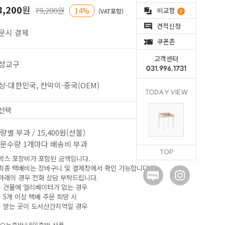
8,200
원
79,200원
14%
비교함
(VAT포함)
0
견적신청
문시 결제
쿠폰존
고객센터
성교구
031.996.1731
상-대한민국, 칸막이-중국(OEM)
TODAY VIEW
량별 부과 / 15,400원(선불)
문수량 1개마다 배송비 부과
TOP
 박스 포장비가 포함된 금액입니다.
 최종 택배비는 장바구니 및 결제창에서 확인 가능합니다.
 아래의 경우 전화 상담 부탁드립니다.
)
건물에 엘리베이터가 없는 경우
) 5개 이상 택배 주문 희망 시
) 받는 곳이
도서산간지역일 경우