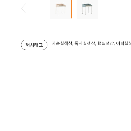
자습실책상
,
독서실책상
,
랩실책상
,
어학실
해시태그