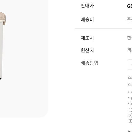
판매가
6
배송비
주
제조사
한
원산지
책
배송방법
수
주
*
*
*
1
2
3