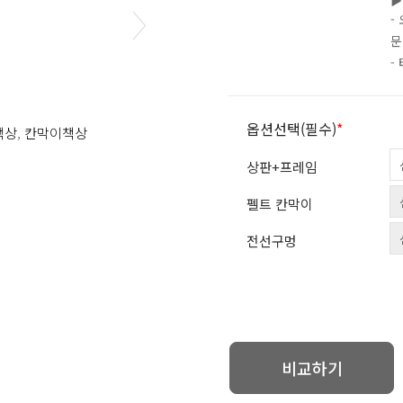
▶
-
문
-
옵션선택(필수)
*
책상
,
칸막이책상
상판+프레임
펠트 칸막이
전선구멍
비교하기