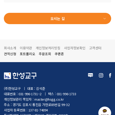
오시는 길
회사소개
이용약관
개인정보처리방침
사업자정보확인
고객센터
견적신청
포트폴리오
주문조회
쿠폰존
(주)한성교구
대표 : 김석준
대표번호 : 031-996-1731~2
팩스 : 031-996-1733
개인정보관리 책임자 :
master@hsgg.co.kr
주소 : 경기도 김포시 통진읍 가현로85번길 99-32
사업자 등록번호 : 137-81-74894