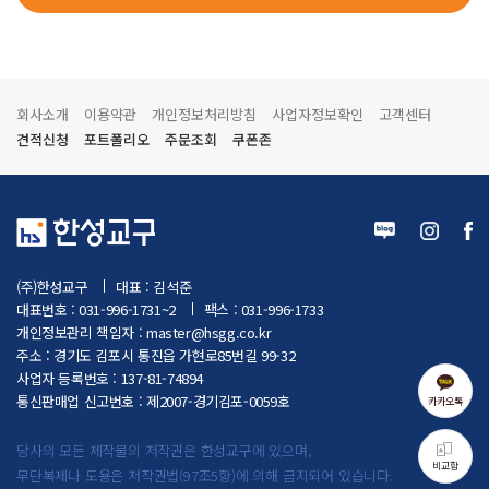
회사소개
이용약관
개인정보처리방침
사업자정보확인
고객센터
견적신청
포트폴리오
주문조회
쿠폰존
(주)한성교구
대표 : 김석준
대표번호 : 031-996-1731~2
팩스 : 031-996-1733
개인정보관리 책임자 :
master@hsgg.co.kr
주소 : 경기도 김포시 통진읍 가현로85번길 99-32
사업자 등록번호 : 137-81-74894
통신판매업 신고번호 : 제2007-경기김포-0059호
카카오톡
당사의 모든 제작물의 저작권은 한성교구에 있으며,
비교함
무단복제나 도용은 저작권법(97조5항)에 의해 금지되어 있습니다.