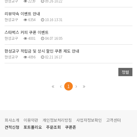
한성교구
2239
09.26 10:22
리뷰약속 이벤트 안내
한성교구
6354
10.16 13:31
스타벅스 커피 쿠폰 이벤트
한성교구
4001
04.07 16:05
한성교구 적립금 및 상시 할인 쿠폰 제도 안내
한성교구
4096
02.21 16:17
정렬
1
회사소개
이용약관
개인정보처리방침
사업자정보확인
고객센터
견적신청
포트폴리오
주문조회
쿠폰존