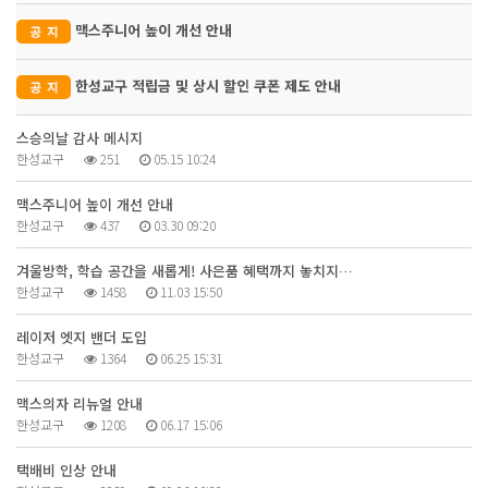
맥스주니어 높이 개선 안내
한성교구 적립금 및 상시 할인 쿠폰 제도 안내
스승의날 감사 메시지
한성교구
251
05.15 10:24
맥스주니어 높이 개선 안내
한성교구
437
03.30 09:20
겨울방학, 학습 공간을 새롭게! 사은품 혜택까지 놓치지…
한성교구
1458
11.03 15:50
레이저 엣지 밴더 도입
한성교구
1364
06.25 15:31
맥스의자 리뉴얼 안내
한성교구
1208
06.17 15:06
택배비 인상 안내