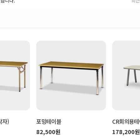
있습니다.
최근
자)
포밍테이블
CR회의용테
82,500원
178,200원