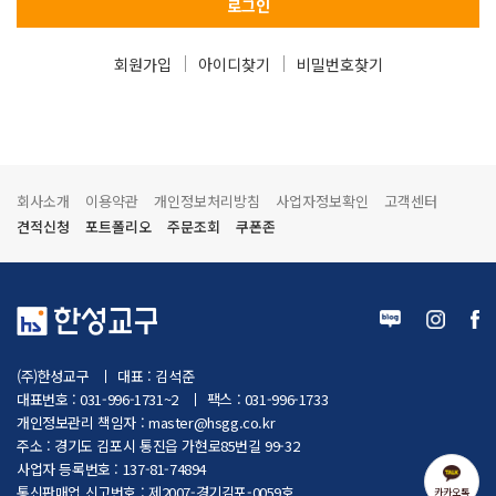
로그인
회원가입
아이디찾기
비밀번호찾기
회사소개
이용약관
개인정보처리방침
사업자정보확인
고객센터
견적신청
포트폴리오
주문조회
쿠폰존
(주)한성교구
대표 : 김석준
대표번호 : 031-996-1731~2
팩스 : 031-996-1733
개인정보관리 책임자 :
master@hsgg.co.kr
주소 : 경기도 김포시 통진읍 가현로85번길 99-32
사업자 등록번호 : 137-81-74894
통신판매업 신고번호 : 제2007-경기김포-0059호
카카오톡