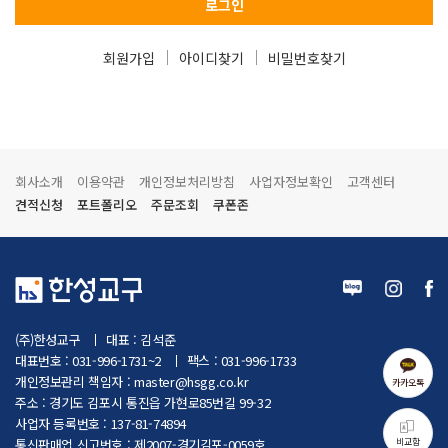
로그인
회원가입
아이디찾기
비밀번호찾기
회사소개
이용약관
개인정보처리방침
사업자정보확인
고객센터
견적신청
포트폴리오
주문조회
쿠폰존
(주)한성교구
대표 : 김석준
대표번호 : 031-996-1731~2
팩스 : 031-996-1733
개인정보관리 책임자 :
master@hsgg.co.kr
카카오톡
주소 : 경기도 김포시 통진읍 가현로85번길 99-32
사업자 등록번호 : 137-81-74894
비교함
통신판매업 신고번호 : 제2007-경기김포-0059호