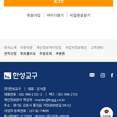
로그인
회원가입
아이디찾기
비밀번호찾기
회사소개
이용약관
개인정보처리방침
사업자정보확인
고객센터
견적신청
포트폴리오
주문조회
쿠폰존
(주)한성교구
대표 : 김석준
대표번호 : 031-996-1731~2
팩스 : 031-996-1733
개인정보관리 책임자 :
master@hsgg.co.kr
주소 : 경기도 김포시 통진읍 가현로85번길 99-32
사업자 등록번호 : 137-81-74894
통신판매업 신고번호 : 제2007-경기김포-0059호
카카오톡