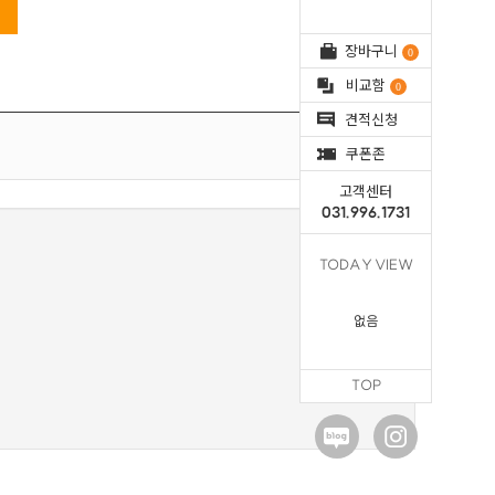
장바구니
0
비교함
0
견적신청
전체해제
쿠폰존
고객센터
031.996.1731
TODAY VIEW
없음
TOP