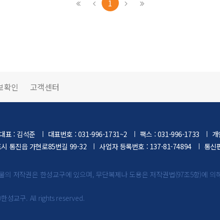
1
보확인
고객센터
대표 : 김석준
대표번호 : 031-996-1731~2
팩스 : 031-996-1733
개
포시 통진읍 가현로85번길 99-32
사업자 등록번호 : 137-81-74894
통신판
물의 저작권은 한성교구에 있으며,
무단복제나 도용은 저작권법(97조5항)에 의
)한성교구. All rights reserved.