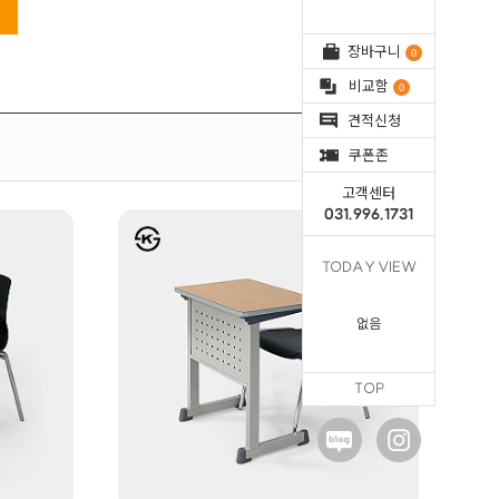
장바구니
0
비교함
0
견적신청
전체해제
쿠폰존
고객센터
031.996.1731
TODAY VIEW
없음
TOP