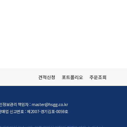
견적신청
포트폴리오
주문조회
인정보관리 책임자 :
master@hsgg.co.kr
매업 신고번호 : 제2007-경기김포-0059호