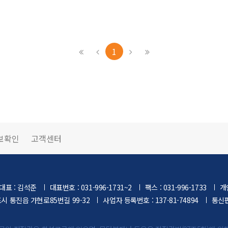
1
보확인
고객센터
대표 : 김석준
대표번호 : 031-996-1731~2
팩스 : 031-996-1733
개
포시 통진읍 가현로85번길 99-32
사업자 등록번호 : 137-81-74894
통신판