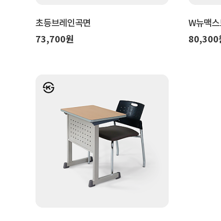
초등브레인곡면
W뉴맥스
73,700원
80,30