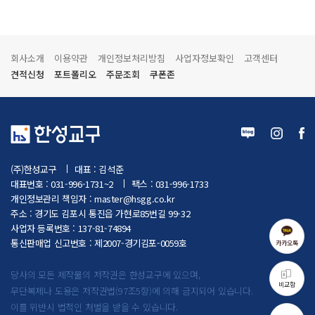
회사소개
이용약관
개인정보처리방침
사업자정보확인
고객센터
견적신청
포트폴리오
주문조회
쿠폰존
(주)한성교구
대표 : 김석준
대표번호 : 031-996-1731~2
팩스 : 031-996-1733
개인정보관리 책임자 :
master@hsgg.co.kr
주소 : 경기도 김포시 통진읍 가현로85번길 99-32
사업자 등록번호 : 137-81-74894
통신판매업 신고번호 : 제2007-경기김포-0059호
카카오톡
당사의 모든 제작물의 저작권은 한성교구에 있으며,
비교함
무단복제나 도용은 저작권법(97조5항)에 의해 금지되어 있습니다.
이를 위반시 법적인 처벌을 받을 수 있습니다.