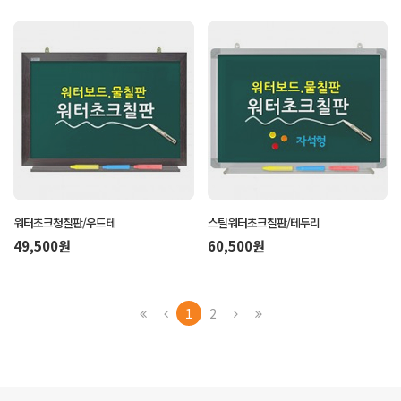
워터초크청칠판/우드테
스틸워터초크칠판/테두리
49,500원
60,500원
1
2