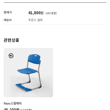
판매가
41,800
원
(VAT포함)
배송비
주문시 결제
관련상품
Pavo 스윙체어
46,200원