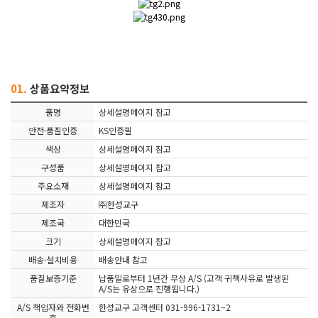
01.
상품요약정보
품명
상세설명페이지 참고
안전·품질인증
KS인증필
색상
상세설명페이지 참고
구성품
상세설명페이지 참고
주요소재
상세설명페이지 참고
제조자
㈜한성교구
제조국
대한민국
크기
상세설명페이지 참고
배송·설치비용
배송안내 참고
품질보증기준
납품일로부터 1년간 무상 A/S (고객 귀책사유로 발생된
A/S는 유상으로 진행됩니다.)
A/S 책임자와 전화번
한성교구 고객센터 031-996-1731~2
호