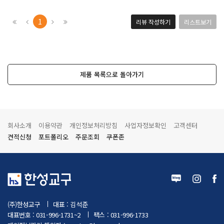
1
리뷰 작성하기
리스트보기
제품 목록으로 돌아가기
회사소개
이용약관
개인정보처리방침
사업자정보확인
고객센터
견적신청
포트폴리오
주문조회
쿠폰존
(주)한성교구
대표 : 김석준
대표번호 : 031-996-1731~2
팩스 : 031-996-1733