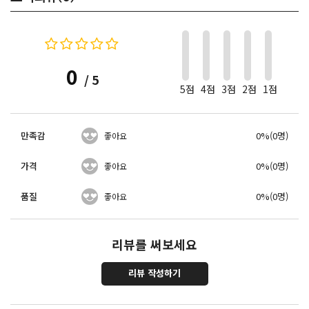
0
/ 5
5점
4점
3점
2점
1점
만족감
0%(0명)
좋아요
가격
0%(0명)
좋아요
품질
0%(0명)
좋아요
리뷰를 써보세요
리뷰 작성하기