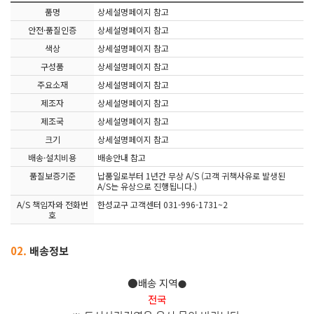
품명
상세설명페이지 참고
안전·품질인증
상세설명페이지 참고
색상
상세설명페이지 참고
구성품
상세설명페이지 참고
주요소재
상세설명페이지 참고
제조자
상세설명페이지 참고
제조국
상세설명페이지 참고
크기
상세설명페이지 참고
배송·설치비용
배송안내 참고
품질보증기준
납품일로부터 1년간 무상 A/S (고객 귀책사유로 발생된
A/S는 유상으로 진행됩니다.)
A/S 책임자와 전화번
한성교구 고객센터 031-996-1731~2
호
02.
배송정보
●배송 지역
●
전국