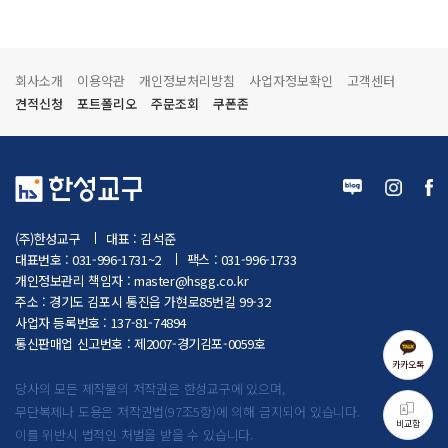
회사소개
이용약관
개인정보처리방침
사업자정보확인
고객센터
견적신청
포트폴리오
주문조회
쿠폰존
(주)한성교구
대표 : 김석준
대표번호 : 031-996-1731~2
팩스 : 031-996-1733
개인정보관리 책임자 :
master@hsgg.co.kr
주소 : 경기도 김포시 통진읍 가현로85번길 99-32
사업자 등록번호 : 137-81-74894
통신판매업 신고번호 : 제2007-경기김포-0059호
카카오톡
당사의 모든 제작물의 저작권은 한성교구에 있으며,
무단복제나 도용은 저작권법(97조5항)에 의해 금지되어 있습니다.
비교함
이를 위반시 법적인 처벌을 받을 수 있습니다.