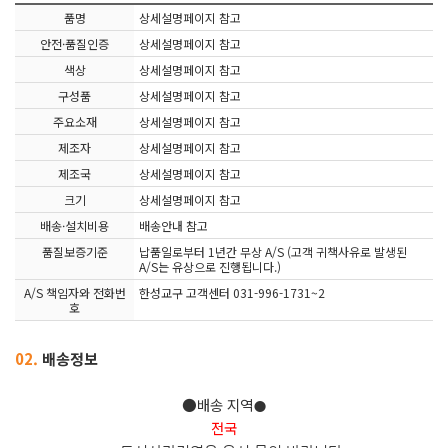
품명
상세설명페이지 참고
안전·품질인증
상세설명페이지 참고
색상
상세설명페이지 참고
구성품
상세설명페이지 참고
주요소재
상세설명페이지 참고
제조자
상세설명페이지 참고
제조국
상세설명페이지 참고
크기
상세설명페이지 참고
배송·설치비용
배송안내 참고
품질보증기준
납품일로부터 1년간 무상 A/S (고객 귀책사유로 발생된
A/S는 유상으로 진행됩니다.)
A/S 책임자와 전화번
한성교구 고객센터 031-996-1731~2
호
02.
배송정보
●배송 지역
●
전국