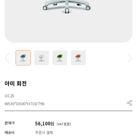
아미 회전
OC25
W530*D500*H710/790
판매가
56,100
원
(VAT포함)
배송비
주문시 결제