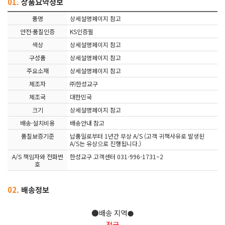
01.
상품요약정보
품명
상세설명페이지 참고
안전·품질인증
KS인증필
색상
상세설명페이지 참고
구성품
상세설명페이지 참고
주요소재
상세설명페이지 참고
제조자
㈜한성교구
제조국
대한민국
크기
상세설명페이지 참고
배송·설치비용
배송안내 참고
품질보증기준
납품일로부터 1년간 무상 A/S (고객 귀책사유로 발생된
A/S는 유상으로 진행됩니다.)
A/S 책임자와 전화번
한성교구 고객센터 031-996-1731~2
호
02.
배송정보
●배송 지역
●
전국