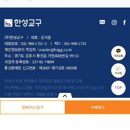
(주)한성교구
대표 : 김석준
대표번호 : 031-996-1731~2
팩스 : 031-996-1733
개인정보관리 책임자 :
master@hsgg.co.kr
주소 : 경기도 김포시 통진읍 가현로85번길 99-32
카카오톡
사업자 등록번호 : 137-81-74894
통신판매업 신고번호 : 제2007-경기김포-0059호
비교함
당사의 모든 제작물의 저작권은 한성교구에 있으며,
무단복제나 도용은 저작권법(97조5항)에 의해 금지되어 있습니다.
TOP
이를 위반시 법적인 처벌을 받을 수 있습니다.
Copyright by (주)한성교구. All rights reserved.