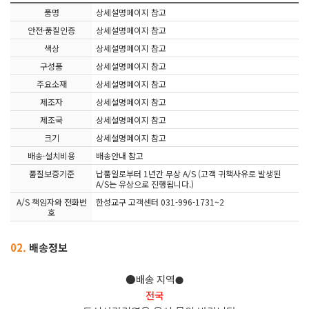
품명
상세설명페이지 참고
안전·품질인증
상세설명페이지 참고
색상
상세설명페이지 참고
구성품
상세설명페이지 참고
주요소재
상세설명페이지 참고
제조자
상세설명페이지 참고
제조국
상세설명페이지 참고
크기
상세설명페이지 참고
배송·설치비용
배송안내 참고
품질보증기준
납품일로부터 1년간 무상 A/S (고객 귀책사유로 발생된
A/S는 유상으로 진행됩니다.)
A/S 책임자와 전화번
한성교구 고객센터 031-996-1731~2
호
02.
배송정보
●배송 지역
●
전국