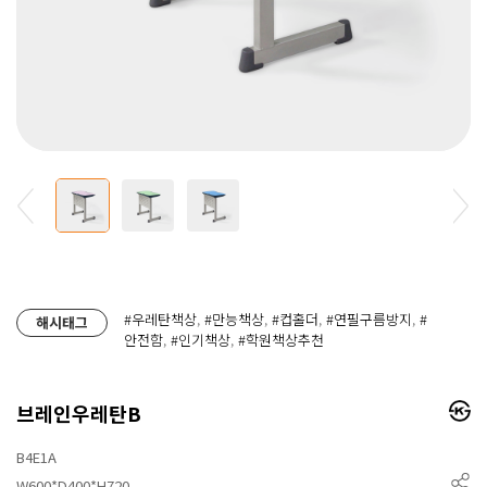
#우레탄책상
,
#만능책상
,
#컵홀더
,
#연필구름방지
,
#
해시태그
안전함
,
#인기책상
,
#학원책상추천
브레인우레탄B
B4E1A
W600*D400*H720