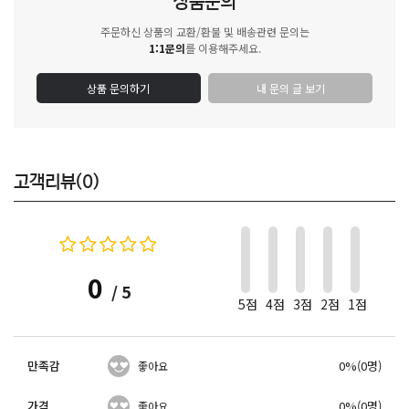
상품문의
주문하신 상품의 교환/환불 및 배송관련 문의는
1:1문의
를 이용해주세요.
상품 문의하기
내 문의 글 보기
고객리뷰(0)
0
/ 5
5점
4점
3점
2점
1점
만족감
0%(0명)
좋아요
가격
0%(0명)
좋아요