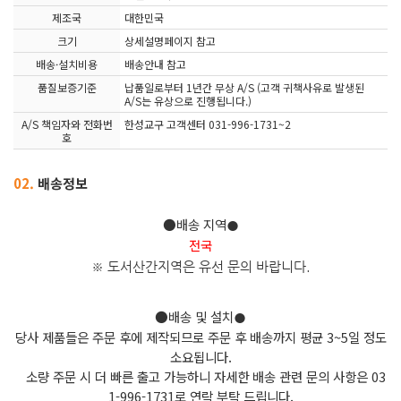
제조국
대한민국
크기
상세설명페이지 참고
배송·설치비용
배송안내 참고
품질보증기준
납품일로부터 1년간 무상 A/S (고객 귀책사유로 발생된
A/S는 유상으로 진행됩니다.)
A/S 책임자와 전화번
한성교구 고객센터 031-996-1731~2
호
02.
배송정보
●배송 지역
●
전국
※ 도서산간지역은 유선 문의 바
랍니다.
●배송 및 설치
●
당사 제품들은 주문 후에 제작되므로 주문 후 배송까지 평균 3~5일 정도
소요됩니다.
소량 주문 시 더 빠른 출고 가능하니 자세한 배송 관련 문의 사항은 03
1-996-1731로 연락 부탁 드립니다.