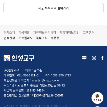
제품 목록으로 돌아가기
회사소개
이용약관
개인정보처리방침
사업자정보확인
고객센터
견적신청
포트폴리오
주문조회
쿠폰존
(주)한성교구
대표 : 김석준
대표번호 : 031-996-1731~2
팩스 : 031-996-1733
개인정보관리 책임자 :
master@hsgg.co.kr
주소 : 경기도 김포시 통진읍 가현로85번길 99-32
사업자 등록번호 : 137-81-74894
통신판매업 신고번호 : 제2007-경기김포-0059호
카카오톡
당사의 모든 제작물의 저작권은 한성교구에 있으며,