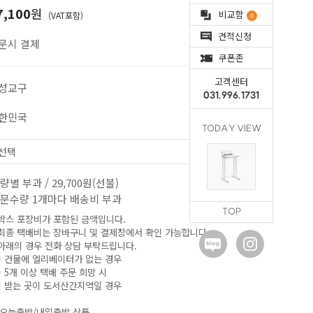
7,100
원
비교함
(VAT포함)
0
견적신청
문시 결제
쿠폰존
고객센터
성교구
031.996.1731
한민국
TODAY VIEW
량별 부과 / 29,700원(선불)
문수량 1개마다 배송비 부과
TOP
 박스 포장비가 포함된 금액입니다.
 최종 택배비는 장바구니 및 결제창에서 확인 가능합니다.
 아래의 경우 전화 상담 부탁드립니다.
)
건물에 엘리베이터가 없는 경우
) 5개 이상 택배 주문 희망 시
) 받는 곳이
도서산간지역일 경우
오늘출발/내일출발 상품