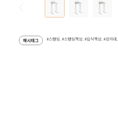
#스탠딩
,
#스탠딩책상
,
#입식책상
,
#강의대
해시태그