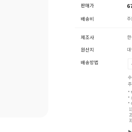
판매가
6
배송비
주
제조사
한
원산지
대
배송방법
수
주
*
*
*
1
2
3
▶